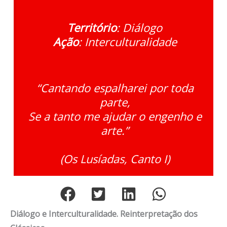
Território
: Diálogo
Ação
: Interculturalidade
“Cantando
espalharei por
toda
parte,
Se a tanto me
ajudar o
engenho e
arte.”
(Os Lusíadas,
Canto I)
Diálogo e Interculturalidade. Reinterpretação dos