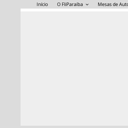
Ir
Início
O FliParaíba
Mesas de Aut
para
o
conteúdo