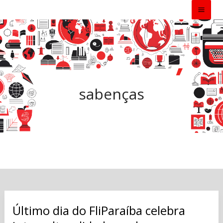
Ir
para
o
conteúdo
sabenças
Último dia do FliParaíba celebra